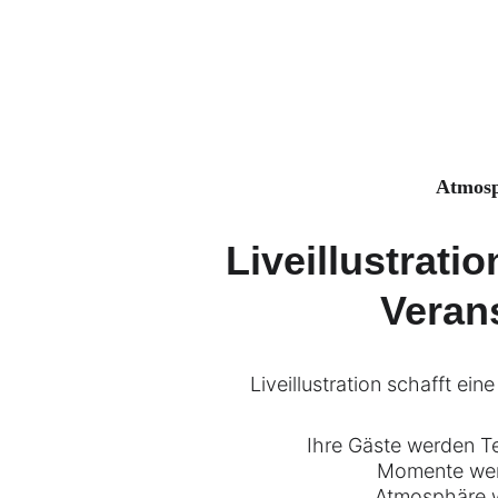
Atmosp
Liveillustrati
Veran
Liveillustration schafft ein
Ihre Gäste werden T
Momente wer
Atmosphäre w